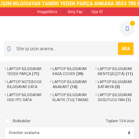
ŞİM BİLGİSAYAR TAMİRİ YEDEK PARÇA ANKARA 0553 785 02
Hoşgeldiniz
Giriş Yap
Üye Ol
ARA
LAPTOP BİLGİSAYAR
LAPTOP BİLGİSAYAR
LAPTOP BİLGİSAYAR
YEDEK PARÇA
(71)
KASA COVER
(39)
MENTEŞE(ÇITA)
(11)
LAPTOP NOTEBOOK
LAPTOP BİLGİSAYAR
LAPTOP BİLGİSAYAR
BİLGİSAYAR DATA
ANAKART
(10)
BATARYA
(5)
KABLOSU
(11)
LAPTOP BİLGİSAYAR
LAPTOP BİLGİSAYAR
LAPTOP BİLGİSAYAR
HDD FFC SATA
KLAVYE (TUŞ TAKIMI)
SOĞUTUCU FAN
(1)
KABLOSU
(3)
(3)
Stoktakiler
Toplam 154 ürün