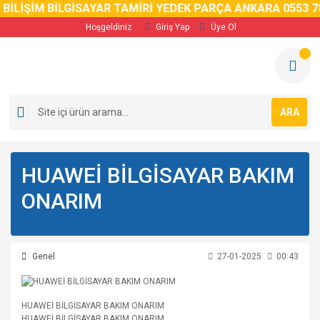
BİLİŞİM BİLGİSAYAR TAMİRİ YEDEK PARÇA ANKARA 0553 78
Hoşgeldiniz
Giriş Yap
Üye Ol
ARA
HUAWEİ BİLGİSAYAR BAKIM
ONARIM
Genel
27-01-2025
00:43
HUAWEİ BİLGİSAYAR BAKIM ONARIM
HUAWEİ BİLGİSAYAR BAKIM ONARIM