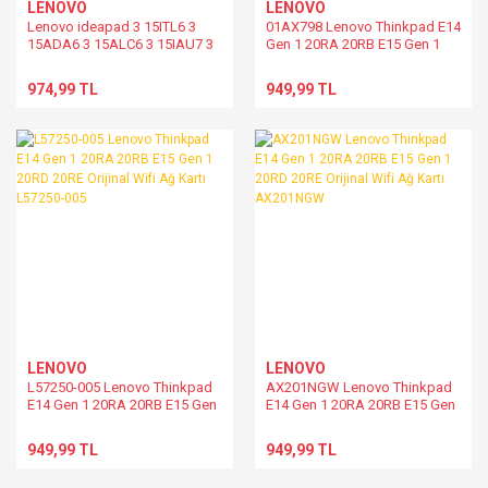
LENOVO
LENOVO
Lenovo ideapad 3 15ITL6 3
01AX798 Lenovo Thinkpad E14
15ADA6 3 15ALC6 3 15IAU7 3
Gen 1 20RA 20RB E15 Gen 1
15ABA7 82H8 82KU 82KR
20RD 20RE Orijinal Wifi Ağ Kartı
Orijinal Wifi Ağ Kartı
01AX798
974,99 TL
949,99 TL
RTL8822CR 5W10V25795
LENOVO
LENOVO
L57250-005 Lenovo Thinkpad
AX201NGW Lenovo Thinkpad
E14 Gen 1 20RA 20RB E15 Gen
E14 Gen 1 20RA 20RB E15 Gen
1 20RD 20RE Orijinal Wifi Ağ
1 20RD 20RE Orijinal Wifi Ağ
Kartı L57250-005
Kartı AX201NGW
949,99 TL
949,99 TL