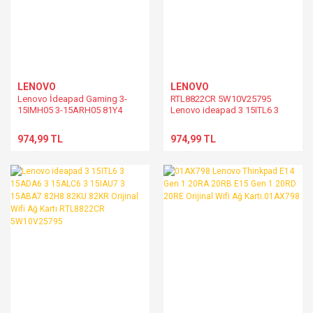
LENOVO
LENOVO
Lenovo İdeapad Gaming 3-
RTL8822CR 5W10V25795
15IMH05 3-15ARH05 81Y4
Lenovo ideapad 3 15ITL6 3
82EY Orijinal Wifi Ağ Kartı
15ADA6 3 15ALC6 3 15IAU7 3
5W10V25823
15ABA7 82H8 82KU 82KR
974,99 TL
974,99 TL
Orijinal Wifi Ağ Kartı
RTL8822CR 5W10V25795