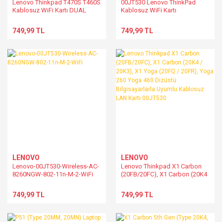
Lenovo Thinkpad T470S T460S
00JT530 Lenovo ThinkPad
Kablosuz WiFi Kartı DUAL
Kablosuz WiFi Kartı
BAND 2.4+5GHZ 867M
BLUETOOTH 4.2 8260NGW
749,99 TL
749,99 TL
00jt530
LENOVO
LENOVO
Lenovo-00JT530-Wireless-AC-
Lenovo Thinkpad X1 Carbon
8260NGW-802-11n-M-2-WiFi
(20FB/20FC), X1 Carbon (20K4
/ 20K3), X1 Yoga (20FQ /
20FR), Yoga 260 Yoga 460
749,99 TL
749,99 TL
Dizüstü Bilgisayarlarla Uyumlu
Kablosuz LAN Kartı 00JT530