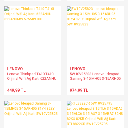
82XQ008TIN 82XQ0011TX
Orijinal Wifi Ağ Kartı 02HK700
Laptop Wifi Ağ Kablosu Anten
RTL8822CE
LENOVO
LENOVO
Lenovo Thinkpad T410 T410İ
5W10V25823 Lenovo İdeapad
Orijinal Wifi Ağ Kartı 622ANHU
Gaming 3-15IMH05 3-15ARH05
622ANHMW 575509.001
81Y4 82EY Orijinal Wifi Ağ Kartı
5W10V25823
449,99 TL
974,99 TL