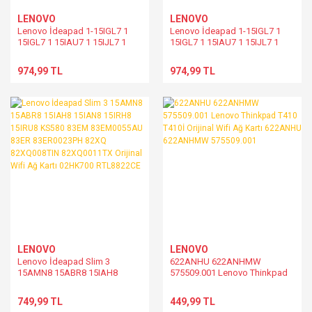
Laptop Power Tetik Flex Kablosu
LENOVO
LENOVO
Sony Vaio Laptop Anakart
Lenovo İdeapad 1-15IGL7 1
Lenovo İdeapad 1-15IGL7 1
LAPTOP RAM BELLEK
15IGL7 1 15IAU7 1 15IJL7 1
15IGL7 1 15IAU7 1 15IJL7 1
Toshiba Laptop Anakart
15ALC7 82V7 Orijinal Wifi Ağ
15ALC7 82V7 Orijinal Wifi Ağ
LAPTOP SD KART OKUYUCU
Kartı 02HK701
Kartı 5W10V25823
974,99 TL
974,99 TL
Xıaomı Mı Aır Anakart
Laptop Tetik Power Buton
Laptop Touchpad Mouse
Laptop Touchpad Mouse Flex Kablosu
Laptop Usb Audio I/O Bord
Laptop Usb I/O Bord Flexs Kablosu
Laptop Vga
LENOVO
LENOVO
Laptop WebCam Kamera
Lenovo İdeapad Slim 3
622ANHU 622ANHMW
15AMN8 15ABR8 15IAH8
575509.001 Lenovo Thinkpad
Laptop Webcam Kamera Kablosu
15IAN8 15IRH8 15IRU8 KS580
T410 T410İ Orijinal Wifi Ağ Kartı
83EM 83EM0055AU 83ER
622ANHU 622ANHMW
749,99 TL
449,99 TL
83ER0023PH 82XQ
575509.001
Laptop Wifi Ağ Ethernet Kartı