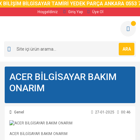
 BİLİŞİM BİLGİSAYAR TAMİRİ YEDEK PARÇA ANKARA 0553 7
Hoşgeldiniz
Giriş Yap
Üye Ol
ARA
ACER BİLGİSAYAR BAKIM
ONARIM
Genel
27-01-2025
00:46
ACER BİLGİSAYAR BAKIM ONARIM