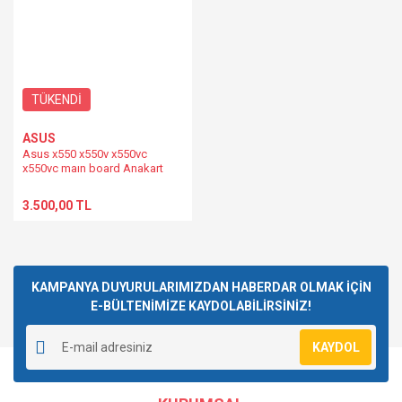
TÜKENDİ
ASUS
Asus x550 x550v x550vc
x550vc maın board Anakart
x550vc maın board
3.500,00 TL
KAMPANYA DUYURULARIMIZDAN HABERDAR OLMAK İÇİN
E-BÜLTENİMİZE KAYDOLABİLİRSİNİZ!
KAYDOL