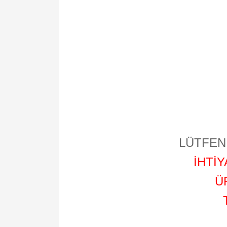
LÜTFEN 
İHTİ
Ü