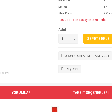
Kategori
Hp
Marka
HP
Stok Kodu
DD0Y5
* 56,94 TL den başlayan taksitlerle!
Adet
SEPETE EKLE
ÜRÜN STOKLARIMIZDA MEVCUT
Karşılaştır
ALARMI
YORUMLAR
TAKSİT SEÇENEKLERİ