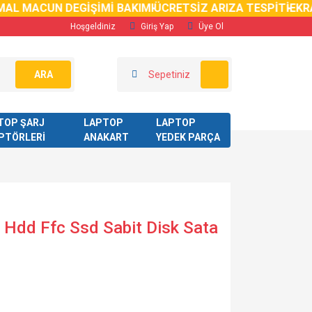
AL MACUN DEGİŞİMİ BAKIMI
ÜCRETSİZ ARIZA TESPİTİ
EKRAN
Hoşgeldiniz
Giriş Yap
Üye Ol
ARA
Sepetiniz
TOP ŞARJ
LAPTOP
LAPTOP
PTÖRLERİ
ANAKART
YEDEK PARÇA
dd Ffc Ssd Sabit Disk Sata