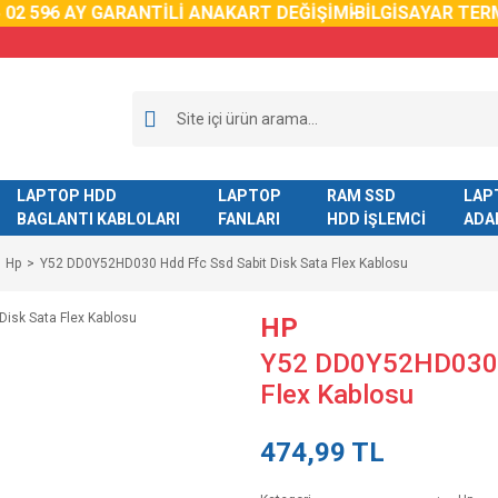
2 59
6 AY GARANTİLİ ANAKART DEĞİŞİMİ
BİLGİSAYAR TERM
LAPTOP HDD
LAPTOP
RAM SSD
LAP
BAGLANTI KABLOLARI
FANLARI
HDD İŞLEMCİ
ADA
Hp
Y52 DD0Y52HD030 Hdd Ffc Ssd Sabit Disk Sata Flex Kablosu
HP
Y52 DD0Y52HD030 H
Flex Kablosu
474,99 TL