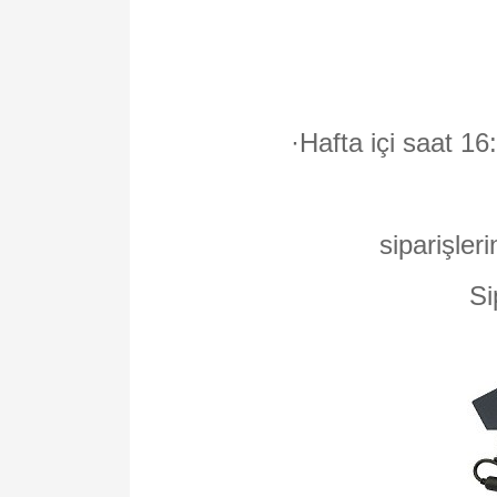
·
Hafta içi saat 16
siparişleri
Si