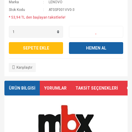
Marka
LENOVO
Stok Kodu
AT0SF001VV0-3
* 53,94 TL den başlayan taksitlerle!
SEPETE EKLE
HEMEN AL
Karşılaştır
ÜRÜN BİLGİSİ
YORUMLAR
TAKSİT SEÇENEKLERİ
ÖN