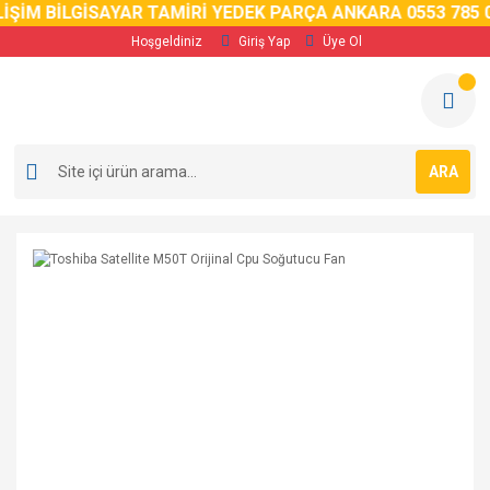
İM BİLGİSAYAR TAMİRİ YEDEK PARÇA ANKARA 0553 785 02 
Hoşgeldiniz
Giriş Yap
Üye Ol
ARA