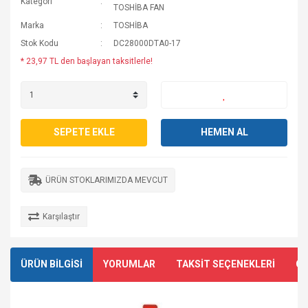
Kategori
TOSHİBA FAN
Marka
TOSHİBA
Stok Kodu
DC28000DTA0-17
* 23,97 TL den başlayan taksitlerle!
SEPETE EKLE
HEMEN AL
ÜRÜN STOKLARIMIZDA MEVCUT
Karşılaştır
ÜRÜN BİLGİSİ
YORUMLAR
TAKSİT SEÇENEKLERİ
ÖN