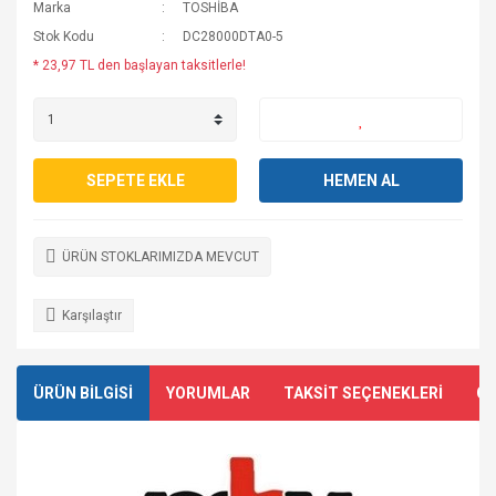
Marka
TOSHİBA
Stok Kodu
DC28000DTA0-5
* 23,97 TL den başlayan taksitlerle!
SEPETE EKLE
HEMEN AL
ÜRÜN STOKLARIMIZDA MEVCUT
Karşılaştır
ÜRÜN BİLGİSİ
YORUMLAR
TAKSİT SEÇENEKLERİ
ÖN