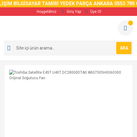
İM BİLGİSAYAR TAMİRİ YEDEK PARÇA ANKARA 0553 785 02 
Hoşgeldiniz
Giriş Yap
Üye Ol
ARA