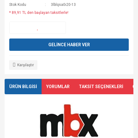
Stok Kodu
3lblqsa0ı20-13
* 89,91 TL den başlayan taksitlerle!
GELİNCE HABER VER
Karşılaştır
ÜRÜN BİLGİSİ
YORUMLAR
TAKSİT SEÇENEKLERİ
ÖN