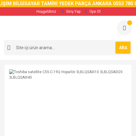
İM BİLGİSAYAR TAMİRİ YEDEK PARÇA ANKARA 0553 785 02 
Hoşgeldiniz
Giriş Yap
Üye Ol
ARA