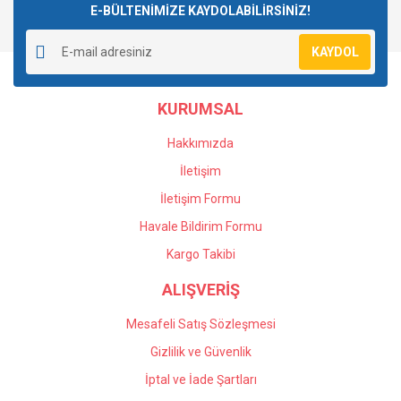
E-BÜLTENİMİZE KAYDOLABİLİRSİNİZ!
Yorum Yaz
Ürün resmi kalitesiz, bozuk veya görüntülenemiyor.
KAYDOL
Ürün açıklamasında eksik bilgiler bulunuyor.
Ürün bilgilerinde hatalar bulunuyor.
KURUMSAL
Ürün fiyatı diğer sitelerden daha pahalı.
Bu ürüne benzer farklı alternatifler olmalı.
Hakkımızda
İletişim
İletişim Formu
Havale Bildirim Formu
Gönder
Kargo Takibi
ALIŞVERİŞ
Mesafeli Satış Sözleşmesi
Gizlilik ve Güvenlik
İptal ve İade Şartları