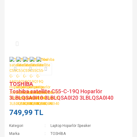
TOSHİBA
Toshiba satellite C55-C-19Q Hoparlör
3LBLQSA0I10 3LBLQSA0I20 3LBLQSA0I40
749,99 TL
Kategori
Laptop Hoparlör Speaker
Marka
TOSHİBA