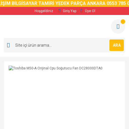
İM BİLGİSAYAR TAMİRİ YEDEK PARÇA ANKARA 0553 785 02 
Hoşgeldiniz
Giriş Yap
Üye Ol
ARA