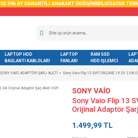
59
6 AY GARANTİLİ ANAKART DEĞİŞİMİ
BİLGİSAYAR TERMAL
LAPTOP HDD
LAPTOP
RAM SSD
LAP
BAGLANTI KABLOLARI
FANLARI
HDD İŞLEMCİ
ADA
SONY VAİO ADAPTÖR ŞARJ ALETİ
Sony Vaio Flip 13 SVF13N2A4E 19.5V 2.0A Or
SONY VAİO
Sony Vaio Flip 13
Orijinal Adaptör Şa
1.499,99 TL