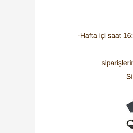
·
Hafta içi saat 16
siparişleri
Si