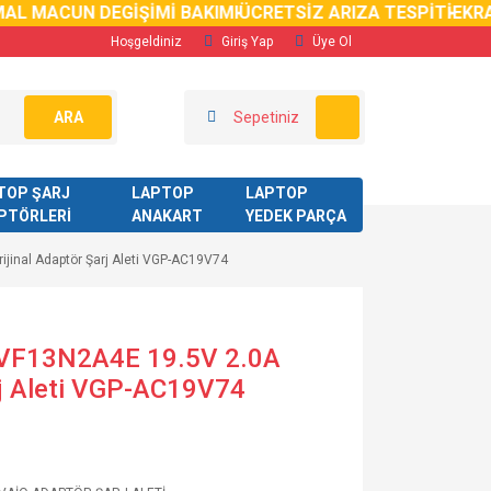
 MACUN DEGİŞİMİ BAKIMI
ÜCRETSİZ ARIZA TESPİTİ
EKRAN K
Hoşgeldiniz
Giriş Yap
Üye Ol
ARA
Sepetiniz
TOP ŞARJ
LAPTOP
LAPTOP
PTÖRLERİ
ANAKART
YEDEK PARÇA
ijinal Adaptör Şarj Aleti VGP-AC19V74
 SVF13N2A4E 19.5V 2.0A
rj Aleti VGP-AC19V74