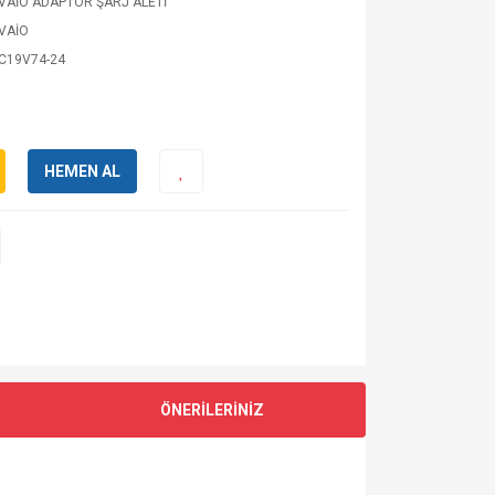
VAİO ADAPTÖR ŞARJ ALETİ
VAİO
C19V74-24
HEMEN AL
ÖNERİLERİNİZ