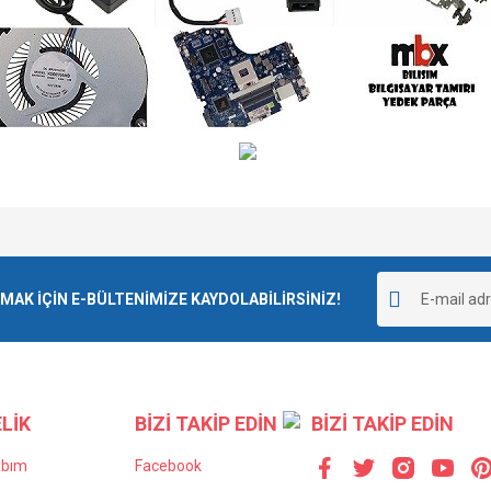
e diğer konularda yetersiz gördüğünüz noktaları öneri formunu kullanarak tarafımı
Bu ürüne ilk yorumu siz yapın!
r.
K İÇİN E-BÜLTENİMİZE KAYDOLABİLİRSİNİZ!
Yorum Yaz
LİK
BİZİ TAKİP EDİN
BİZİ TAKİP EDİN
abım
Facebook