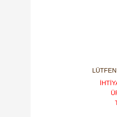
LÜTFEN 
İHTİ
Ü