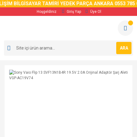
İM BİLGİSAYAR TAMİRİ YEDEK PARÇA ANKARA 0553 785 02 
Hoşgeldiniz
Giriş Yap
Üye Ol
ARA