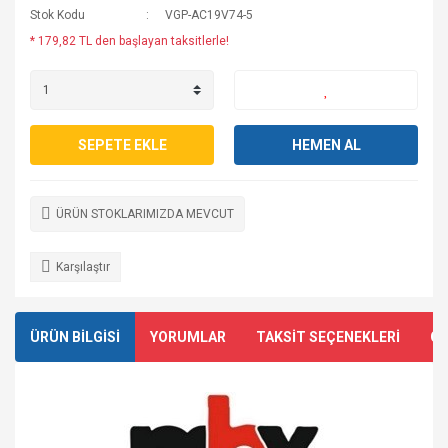
Stok Kodu
VGP-AC19V74-5
* 179,82 TL den başlayan taksitlerle!
SEPETE EKLE
HEMEN AL
ÜRÜN STOKLARIMIZDA MEVCUT
Karşılaştır
ÜRÜN BİLGİSİ
YORUMLAR
TAKSİT SEÇENEKLERİ
ÖN