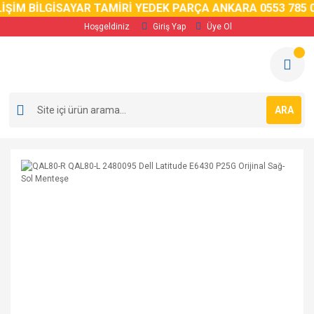
İM BİLGİSAYAR TAMİRİ YEDEK PARÇA ANKARA 0553 785 02 
Hoşgeldiniz
Giriş Yap
Üye Ol
ARA