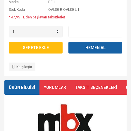
Marka
DELL
Stok Kodu
QAL80-R QAL80-L-1
* 47,95 TL den başlayan taksitlerle!
SEPETE EKLE
HEMEN AL
Karşılaştır
ÜRÜN BİLGİSİ
YORUMLAR
TAKSİT SEÇENEKLERİ
ÖN