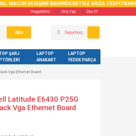
 MACUN DEGİŞİMİ BAKIMI
ÜCRETSİZ ARIZA TESPİTİ
EKRAN K
Hoşgeldiniz
Giriş Yap
Üye Ol
ARA
Sepetiniz
TOP ŞARJ
LAPTOP
LAPTOP
PTÖRLERİ
ANAKART
YEDEK PARÇA
 Jack Vga Ethernet Board
ll Latitude E6430 P25G
Jack Vga Ethernet Board