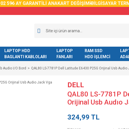
59
6 AY GARANTİLİ ANAKART DEĞİŞİMİ
BİLGİSAYAR TERMAL
LAPTOP HDD
LAPTOP
RAM SSD
LAP
BAGLANTI KABLOLARI
FANLARI
HDD İŞLEMCİ
ADA
b Audio I/O Bord
QAL80 LS-7781P Dell Latitude E6430 P25G Orijinal Usb Audıo
DELL
QAL80 LS-7781P De
Orijinal Usb Audıo 
324,99 TL