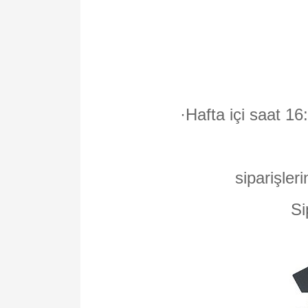
·
Hafta içi saat 16
siparişleri
Si