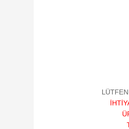
LÜTFEN 
İHTİ
Ü