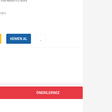
 Usb Audio I/O Bord
81P-1
HEMEN AL
ÖNERİLERİNİZ