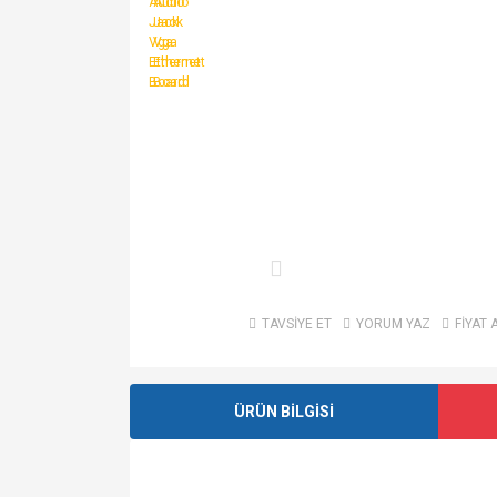
TAVSİYE ET
YORUM YAZ
FİYAT 
ÜRÜN BİLGİSİ