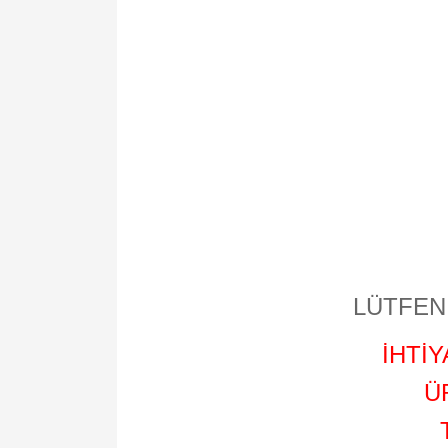
LÜTFEN 
İHTİ
Ü