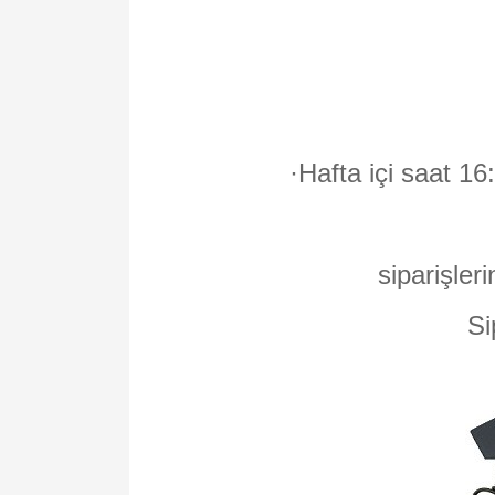
·
Hafta içi saat 16
siparişleri
Si