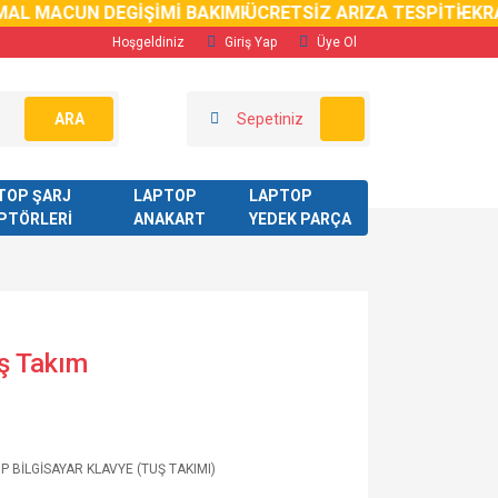
AL MACUN DEGİŞİMİ BAKIMI
ÜCRETSİZ ARIZA TESPİTİ
EKRAN
Hoşgeldiniz
Giriş Yap
Üye Ol
ARA
Sepetiniz
TOP ŞARJ
LAPTOP
LAPTOP
PTÖRLERİ
ANAKART
YEDEK PARÇA
ş Takım
P BİLGİSAYAR KLAVYE (TUŞ TAKIMI)