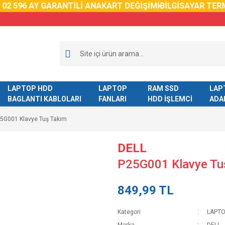
2 59
6 AY GARANTİLİ ANAKART DEĞİŞİMİ
BİLGİSAYAR TERM
LAPTOP HDD
LAPTOP
RAM SSD
LAP
BAGLANTI KABLOLARI
FANLARI
HDD İŞLEMCİ
ADA
5G001 Klavye Tuş Takım
DELL
P25G001 Klavye Tu
849,99 TL
Kategori
LAPTO