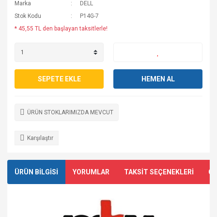
Marka
DELL
Stok Kodu
P14G-7
* 45,55 TL den başlayan taksitlerle!
SEPETE EKLE
HEMEN AL
ÜRÜN STOKLARIMIZDA MEVCUT
Karşılaştır
ÜRÜN BİLGİSİ
YORUMLAR
TAKSİT SEÇENEKLERİ
ÖN