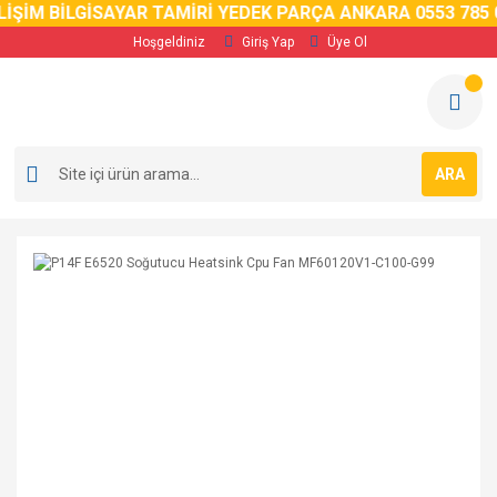
İM BİLGİSAYAR TAMİRİ YEDEK PARÇA ANKARA 0553 785 02 
Hoşgeldiniz
Giriş Yap
Üye Ol
ARA