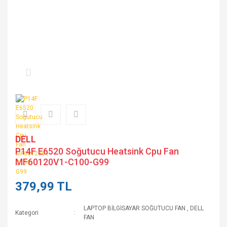
DELL
P14F E6520 Soğutucu Heatsink Cpu Fan
MF60120V1-C100-G99
379,99 TL
LAPTOP BİLGİSAYAR SOĞUTUCU FAN
,
DELL
Kategori
FAN