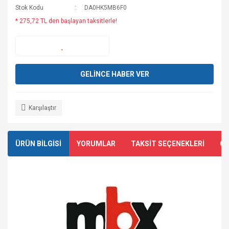
Stok Kodu
DA0HK5MB6F0
* 275,72 TL den başlayan taksitlerle!
GELİNCE HABER VER
Karşılaştır
ÜRÜN BİLGİSİ
YORUMLAR
TAKSİT SEÇENEKLERİ
ÖN