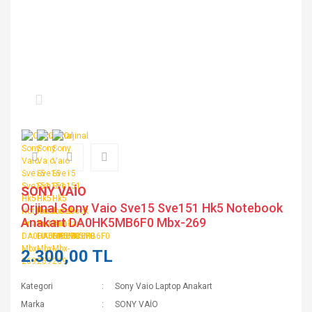
SONY VAİO
Orjinal Sony Vaio Sve15 Sve151 Hk5 Notebook
Anakart DA0HK5MB6F0 Mbx-269
2.300,00 TL
Kategori
Sony Vaio Laptop Anakart
Marka
SONY VAİO