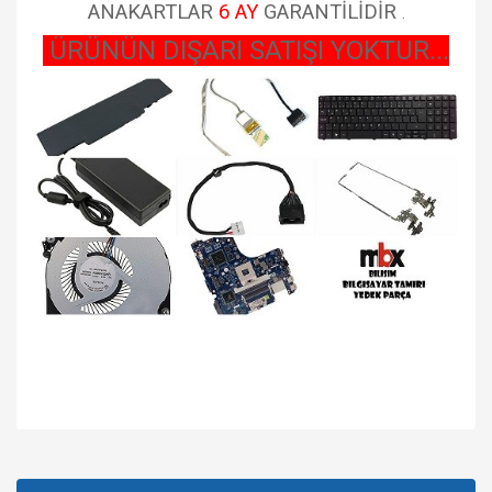
ANAKARTLAR
6 AY
GARANTİLİDİR
.
ÜRÜNÜN DIŞARI SATIŞI YOKTUR...
Bu ürünün fiyat bilgisi, resim, ürün açıklamalarında ve diğer
konularda yetersiz gördüğünüz noktaları öneri formunu
Bu ürüne ilk yorumu siz yapın!
kullanarak tarafımıza iletebilirsiniz.