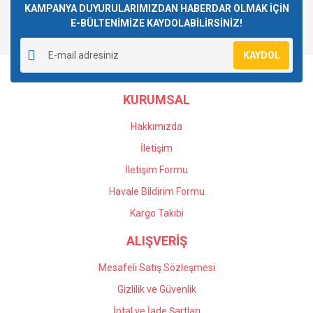
Görüş ve önerileriniz için teşekkür ederiz.
KAMPANYA DUYURULARIMIZDAN HABERDAR OLMAK İÇİN
E-BÜLTENİMİZE KAYDOLABİLİRSİNİZ!
Yorum Yaz
Ürün resmi kalitesiz, bozuk veya görüntülenemiyor.
KAYDOL
Ürün açıklamasında eksik bilgiler bulunuyor.
Ürün bilgilerinde hatalar bulunuyor.
KURUMSAL
Ürün fiyatı diğer sitelerden daha pahalı.
Bu ürüne benzer farklı alternatifler olmalı.
Hakkımızda
İletişim
İletişim Formu
Havale Bildirim Formu
Gönder
Kargo Takibi
ALIŞVERİŞ
Mesafeli Satış Sözleşmesi
Gizlilik ve Güvenlik
İptal ve İade Şartları