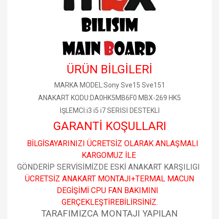
ÜRÜN BİLGİLERİ
MARKA MODEL:Sony Sve15 Sve151
ANAKART KODU:DA0HK5MB6F0 MBX-269 HK5
İŞLEMCİ:i3 i5 i7 SERİSİ DESTEKLİ
GARANTİ KOŞULLARI
BİLGİSAYARINIZI ÜCRETSİZ OLARAK ANLAŞMALI
KARGOMUZ İLE
GÖNDERİP SERVİSİMİZDE ESKİ ANAKART KARŞILIGI
ÜCRETSİZ ANAKART MONTAJI+TERMAL MACUN
DEGİŞİMİ CPU FAN BAKIMINI
GERÇEKLEŞTİREBİLİRSİNİZ.
TARAFIMIZCA MONTAJI YAPILAN