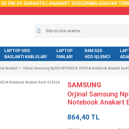
59
6 AY GARANTİLİ ANAKART DEĞİŞİMİ
BİLGİSAYAR TERMAL
LAPTOP HDD
LAPTOP
RAM SSD
LAP
BAGLANTI KABLOLARI
FANLARI
HDD İŞLEMCİ
ADA
op Anakart
Orjinal Samsung Np300 NP300E5A 305E5A Notebook Anakart Ba4
SAMSUNG
Orjinal Samsung 
Notebook Anakart
864,40 TL