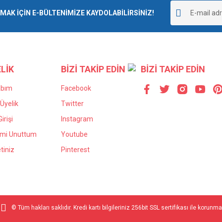
r.
K İÇİN E-BÜLTENİMİZE KAYDOLABİLİRSİNİZ!
Yorum Yaz
LİK
BİZİ TAKİP EDİN
BİZİ TAKİP EDİN
abım
Facebook
Üyelik
Twitter
irişi
Instagram
Gönder
emi Unuttum
Youtube
tiniz
Pinterest
© Tüm hakları saklıdır. Kredi kartı bilgileriniz 256bit SSL sertifikası ile korunma