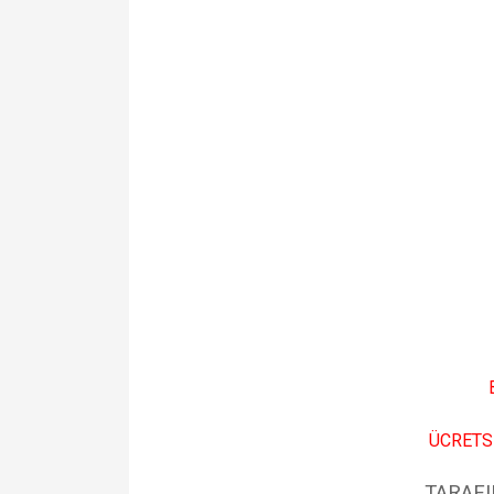
B
ÜCRETS
TARAFI