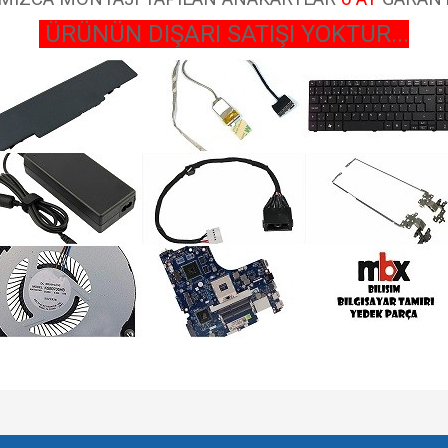
ÜRÜNÜN DIŞARI SATIŞI YOKTUR...
e diğer konularda yetersiz gördüğünüz noktaları öneri formunu kullanarak tarafımı
Bu ürüne ilk yorumu siz yapın!