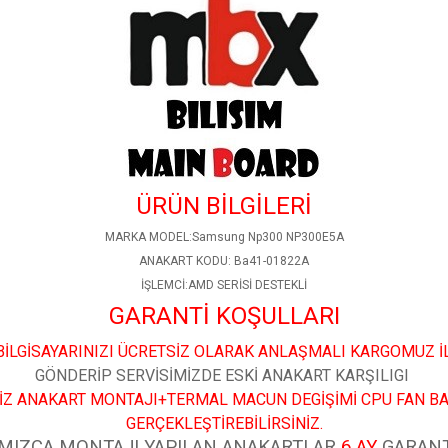
ÜRÜN BİLGİLERİ
MARKA MODEL:Samsung Np300 NP300E5A
ANAKART KODU: Ba41-01822A
İŞLEMCİ:AMD SERİSİ DESTEKLİ
GARANTİ KOŞULLARI
İLGİSAYARINIZI ÜCRETSİZ OLARAK ANLAŞMALI KARGOMUZ İ
GÖNDERİP SERVİSİMİZDE ESKİ ANAKART KARŞILIGI
İZ ANAKART MONTAJI+TERMAL MACUN DEGİŞİMİ CPU FAN B
GERÇEKLEŞTİREBİLİRSİNİZ.
MIZCA MONTAJI YAPILAN ANAKARTLAR
6 AY
GARANT