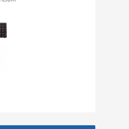
.
za iletebilirsiniz.