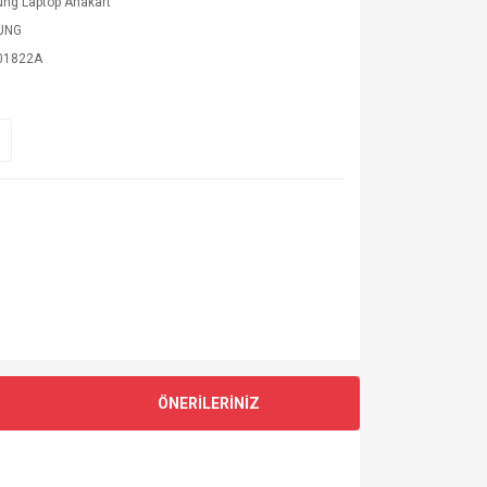
ng Laptop Anakart
UNG
01822A
ÖNERİLERİNİZ