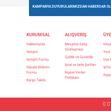
Ürün resmi kalitesiz, bozuk veya görüntülenemiyo
KAMPANYA DUYURULARIMIZDAN HABERDAR OLMA
Ürün açıklamasında eksik bilgiler bulunuyor.
Ürün bilgilerinde hatalar bulunuyor.
Ürün fiyatı diğer sitelerden daha pahalı.
Bu ürüne benzer farklı alternatifler olmalı.
KURUMSAL
ALIŞVERİŞ
ÜYE
Hakkımızda
Mesafeli Satış
Hes
Sözleşmesi
İletişim
Yeni 
Gizlilik ve Güvenlik
İletişim Formu
Üye G
İptal ve İade Şartları
Havale Bildirim
Şifr
Formu
Kişisel Veriler
Sepe
Politikası
Kargo Takibi