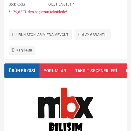
Stok Kodu
QILE1 LA-8131P
* 179,82 TL den başlayan taksitlerle!
ÜRÜN STOKLARIMIZDA MEVCUT
6 AY GARANTİLİ
Karşılaştır
ÜRÜN BİLGİSİ
YORUMLAR
TAKSİT SEÇENEKLERİ
ÖN