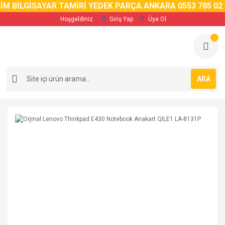
İM BİLGİSAYAR TAMİRİ YEDEK PARÇA ANKARA 0553 785 02 5
Hoşgeldiniz
Giriş Yap
Üye Ol
ARA