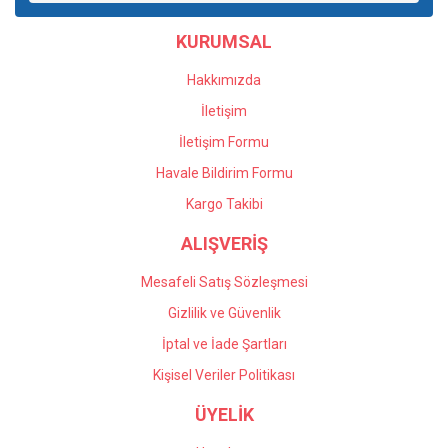
Ürün bilgilerinde hatalar bulunuyor.
KURUMSAL
Ürün fiyatı diğer sitelerden daha pahalı.
Bu ürüne benzer farklı alternatifler olmalı.
Hakkımızda
İletişim
İletişim Formu
Havale Bildirim Formu
Gönder
Kargo Takibi
ALIŞVERİŞ
Mesafeli Satış Sözleşmesi
Gizlilik ve Güvenlik
İptal ve İade Şartları
Kişisel Veriler Politikası
ÜYELİK