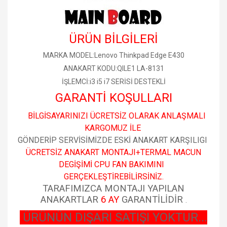
ÜRÜN BİLGİLERİ
MARKA MODEL:Lenovo Thinkpad Edge E430
ANAKART KODU:QILE1 LA-8131
İŞLEMCİ:i3 i5 i7 SERİSİ DESTEKLİ
GARANTİ KOŞULLARI
BİLGİSAYARINIZI ÜCRETSİZ OLARAK ANLAŞMALI
KARGOMUZ İLE
GÖNDERİP SERVİSİMİZDE ESKİ ANAKART KARŞILIGI
ÜCRETSİZ ANAKART MONTAJI+TERMAL MACUN
DEGİŞİMİ CPU FAN BAKIMINI
GERÇEKLEŞTİREBİLİRSİNİZ.
TARAFIMIZCA MONTAJI YAPILAN
ANAKARTLAR
6 AY
GARANTİLİDİR
.
ÜRÜNÜN DIŞARI SATIŞI YOKTUR...