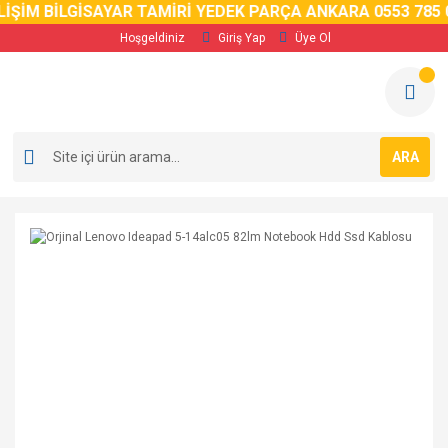
İM BİLGİSAYAR TAMİRİ YEDEK PARÇA ANKARA 0553 785 02 
Hoşgeldiniz
Giriş Yap
Üye Ol
ARA