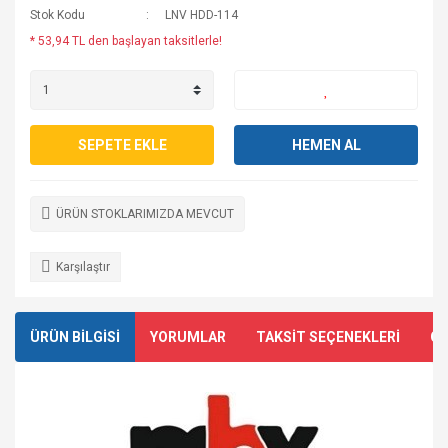
Stok Kodu
LNV HDD-114
* 53,94 TL den başlayan taksitlerle!
SEPETE EKLE
HEMEN AL
ÜRÜN STOKLARIMIZDA MEVCUT
Karşılaştır
ÜRÜN BİLGİSİ
YORUMLAR
TAKSİT SEÇENEKLERİ
ÖN