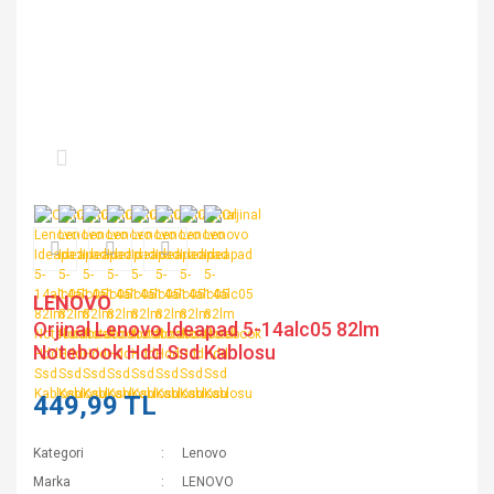
LENOVO
Orjinal Lenovo Ideapad 5-14alc05 82lm
Notebook Hdd Ssd Kablosu
449,99 TL
Kategori
Lenovo
Marka
LENOVO