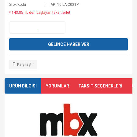
Stok Kodu
APT10 LA-C021P
* 143,85 TL den başlayan taksitlerle!
GELİNCE HABER VER
Karşılaştır
ÜRÜN BİLGİSİ
YORUMLAR
TAKSİT SEÇENEKLERİ
ÖN