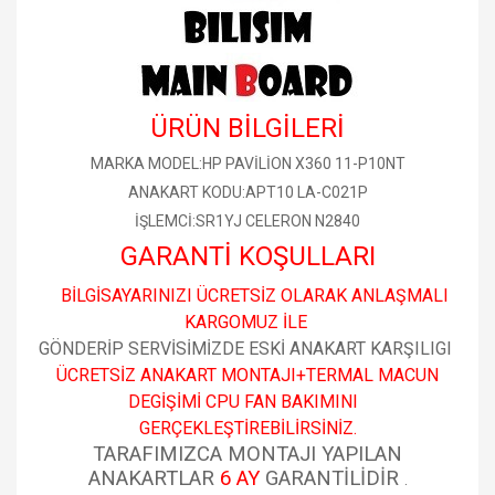
ÜRÜN BİLGİLERİ
MARKA MODEL:HP PAVİLİON X360 11-P10NT
ANAKART KODU:APT10 LA-C021P
İŞLEMCİ:SR1YJ CELERON N2840
GARANTİ KOŞULLARI
BİLGİSAYARINIZI ÜCRETSİZ OLARAK ANLAŞMALI
KARGOMUZ İLE
GÖNDERİP SERVİSİMİZDE ESKİ ANAKART KARŞILIGI
ÜCRETSİZ ANAKART MONTAJI+TERMAL MACUN
DEGİŞİMİ CPU FAN BAKIMINI
GERÇEKLEŞTİREBİLİRSİNİZ.
TARAFIMIZCA MONTAJI YAPILAN
ANAKARTLAR
6 AY
GARANTİLİDİR
.