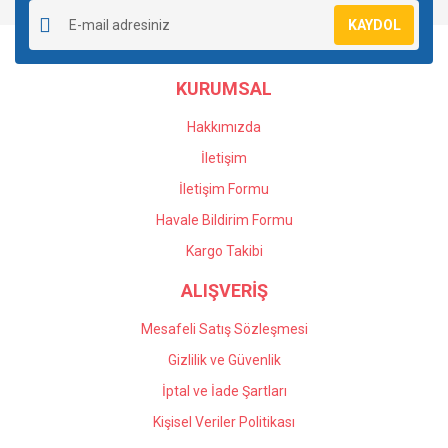
Ürün resmi kalitesiz, bozuk veya görüntülenemiyor.
KAYDOL
Ürün açıklamasında eksik bilgiler bulunuyor.
Ürün bilgilerinde hatalar bulunuyor.
KURUMSAL
Ürün fiyatı diğer sitelerden daha pahalı.
Bu ürüne benzer farklı alternatifler olmalı.
Hakkımızda
İletişim
İletişim Formu
Havale Bildirim Formu
Gönder
Kargo Takibi
ALIŞVERİŞ
Mesafeli Satış Sözleşmesi
Gizlilik ve Güvenlik
İptal ve İade Şartları
Kişisel Veriler Politikası