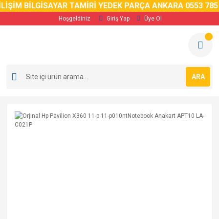
LİŞİM BİLGİSAYAR TAMİRİ YEDEK PARÇA ANKARA 0553 785 
Hoşgeldiniz
Giriş Yap
Üye Ol
ARA