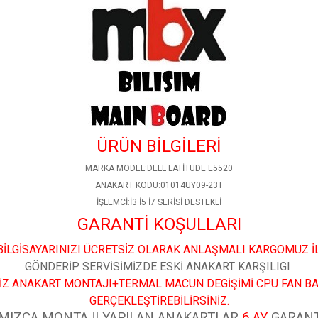
ÜRÜN BİLGİLERİ
MARKA MODEL:DELL LATİTUDE E5520
ANAKART KODU:01014UY09-23T
İŞLEMCİ:İ3 İ5 İ7 SERİSİ DESTEKLİ
GARANTİ KOŞULLARI
İLGİSAYARINIZI ÜCRETSİZ OLARAK ANLAŞMALI KARGOMUZ İ
GÖNDERİP SERVİSİMİZDE ESKİ ANAKART KARŞILIGI
İZ ANAKART MONTAJI+TERMAL MACUN DEGİŞİMİ CPU FAN B
GERÇEKLEŞTİREBİLİRSİNİZ.
MIZCA MONTAJI YAPILAN ANAKARTLAR
6 AY
GARANT