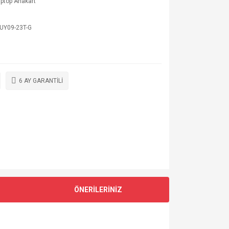
aptop Anakart
UY09-23T-G
6 AY GARANTİLİ
ÖNERİLERİNİZ