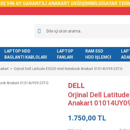
2 59
6 AY GARANTİLİ ANAKART DEĞİŞİMİ
BİLGİSAYAR TERMA
LAPTOP HDD
LAPTOP
RAM SSD
LAP
BAGLANTI KABLOLARI
FANLARI
HDD İŞLEMCİ
ADA
nakart
Orjinal Dell Latitude E5520 intel Notebook Anakart 01014UY09-23T-G
DELL
Orjinal Dell Latitu
Anakart 01014UY0
1.750,00 TL