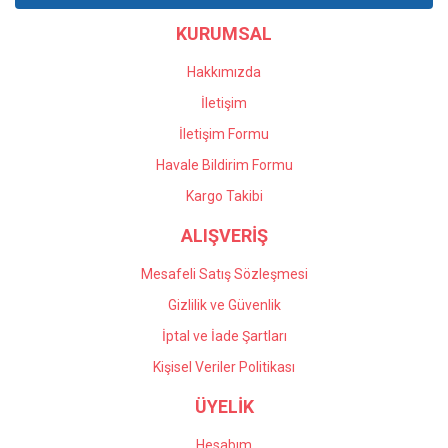
Ürün bilgilerinde hatalar bulunuyor.
KURUMSAL
Ürün fiyatı diğer sitelerden daha pahalı.
Bu ürüne benzer farklı alternatifler olmalı.
Hakkımızda
İletişim
İletişim Formu
Havale Bildirim Formu
Gönder
Kargo Takibi
ALIŞVERİŞ
Mesafeli Satış Sözleşmesi
Gizlilik ve Güvenlik
İptal ve İade Şartları
Kişisel Veriler Politikası
ÜYELİK
Hesabım