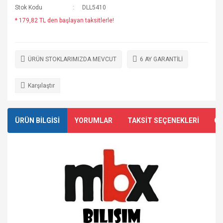
Stok Kodu
DLL5410
* 179,82 TL den başlayan taksitlerle!
ÜRÜN STOKLARIMIZDA MEVCUT
6 AY GARANTİLİ
Karşılaştır
ÜRÜN BİLGİSİ
YORUMLAR
TAKSİT SEÇENEKLERİ
ÖN