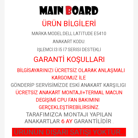
ÜRÜN BİLGİLERİ
MARKA MODEL:DELL LATİTUDE E5410
ANAKART KODU:
İŞLEMCİ:İ3 İ5 İ7 SERİSİ DESTEKLİ
GARANTİ KOŞULLARI
BİLGİSAYARINIZI ÜCRETSİZ OLARAK ANLAŞMALI
KARGOMUZ İLE
GÖNDERİP SERVİSİMİZDE ESKİ ANAKART KARŞILIGI
ÜCRETSİZ ANAKART MONTAJI+TERMAL MACUN
DEGİŞİMİ CPU FAN BAKIMINI
GERÇEKLEŞTİREBİLİRSİNİZ.
TARAFIMIZCA MONTAJI YAPILAN
ANAKARTLAR
6 AY
GARANTİLİDİR
.
ÜRÜNÜN DIŞARI SATIŞI YOKTUR...