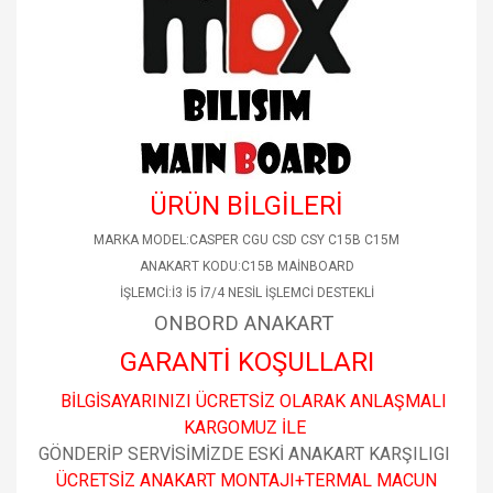
Laptop Wifi Ağ Kablosu Anten
ÜRÜN BİLGİLERİ
MARKA MODEL:CASPER CGU CSD CSY C15B C15M
ANAKART KODU:C15B MAİNBOARD
İŞLEMCİ:İ3 İ5 İ7/4 NESİL İŞLEMCİ DESTEKLİ
ONBORD ANAKART
GARANTİ KOŞULLARI
BİLGİSAYARINIZI ÜCRETSİZ OLARAK ANLAŞMALI
KARGOMUZ İLE
GÖNDERİP SERVİSİMİZDE ESKİ ANAKART KARŞILIGI
ÜCRETSİZ ANAKART MONTAJI+TERMAL MACUN