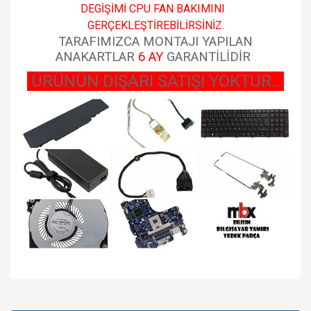
DEGİŞİMİ CPU FAN BAKIMINI
GERÇEKLEŞTİREBİLİRSİNİZ.
TARAFIMIZCA MONTAJI YAPILAN
ANAKARTLAR
6 AY
GARANTİLİDİR
.
ÜRÜNÜN DIŞARI SATIŞI YOKTUR...
Bu ürünün fiyat bilgisi, resim, ürün açıklamalarında ve diğer
konularda yetersiz gördüğünüz noktaları öneri formunu
Bu ürüne ilk yorumu siz yapın!
kullanarak tarafımıza iletebilirsiniz.