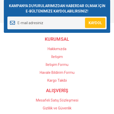
Görüş ve önerileriniz için teşekkür ederiz.
KAMPANYA DUYURULARIMIZDAN HABERDAR OLMAK İÇİN
Yorum Yaz
E-BÜLTENİMİZE KAYDOLABİLİRSİNİZ!
Ürün resmi kalitesiz, bozuk veya görüntülenemiyor.
Ürün açıklamasında eksik bilgiler bulunuyor.
KAYDOL
Ürün bilgilerinde hatalar bulunuyor.
Ürün fiyatı diğer sitelerden daha pahalı.
KURUMSAL
Bu ürüne benzer farklı alternatifler olmalı.
Hakkımızda
İletişim
İletişim Formu
Havale Bildirim Formu
Gönder
Kargo Takibi
ALIŞVERİŞ
Mesafeli Satış Sözleşmesi
Gizlilik ve Güvenlik