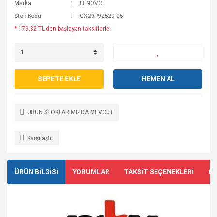
Marka
LENOVO
Stok Kodu
GX20P92529-25
* 179,82 TL den başlayan taksitlerle!
SEPETE EKLE
HEMEN AL
ÜRÜN STOKLARIMIZDA MEVCUT
Karşılaştır
ÜRÜN BİLGİSİ
YORUMLAR
TAKSİT SEÇENEKLERİ
ÖN