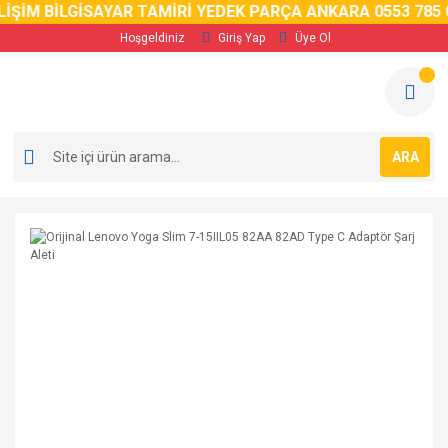
İM BİLGİSAYAR TAMİRİ YEDEK PARÇA ANKARA 0553 785 02 
Hoşgeldiniz
Giriş Yap
Üye Ol
ARA