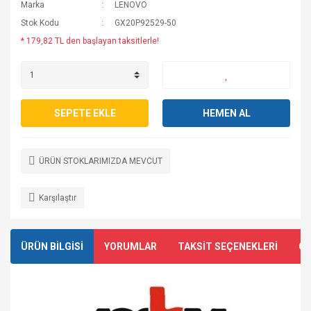
Marka
LENOVO
Stok Kodu
GX20P92529-50
* 179,82 TL den başlayan taksitlerle!
SEPETE EKLE
HEMEN AL
ÜRÜN STOKLARIMIZDA MEVCUT
Karşılaştır
ÜRÜN BİLGİSİ
YORUMLAR
TAKSİT SEÇENEKLERİ
ÖN