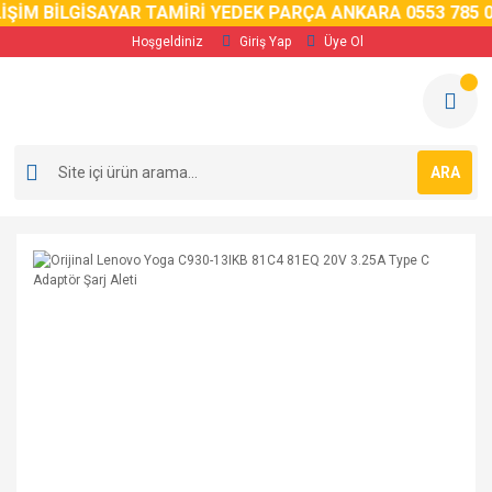
İM BİLGİSAYAR TAMİRİ YEDEK PARÇA ANKARA 0553 785 02 
Hoşgeldiniz
Giriş Yap
Üye Ol
ARA