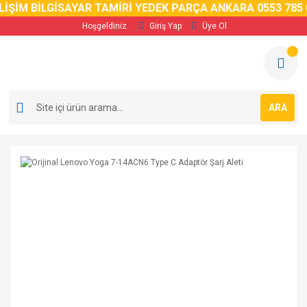
İM BİLGİSAYAR TAMİRİ YEDEK PARÇA ANKARA 0553 785 02 
Hoşgeldiniz
Giriş Yap
Üye Ol
ARA