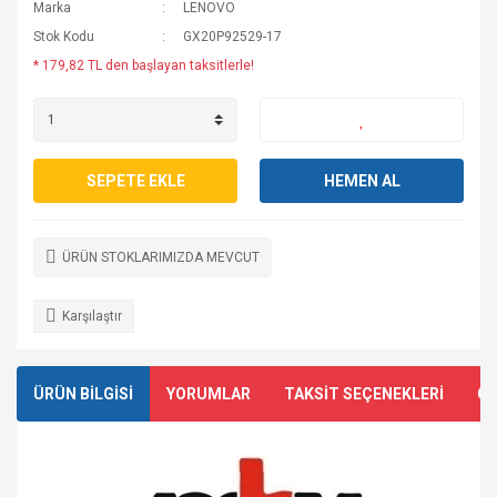
Marka
LENOVO
Stok Kodu
GX20P92529-17
* 179,82 TL den başlayan taksitlerle!
SEPETE EKLE
HEMEN AL
ÜRÜN STOKLARIMIZDA MEVCUT
Karşılaştır
ÜRÜN BİLGİSİ
YORUMLAR
TAKSİT SEÇENEKLERİ
ÖN