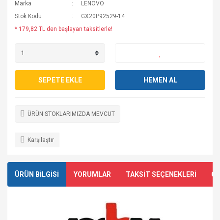
Marka
LENOVO
Stok Kodu
GX20P92529-14
* 179,82 TL den başlayan taksitlerle!
SEPETE EKLE
HEMEN AL
ÜRÜN STOKLARIMIZDA MEVCUT
Karşılaştır
ÜRÜN BİLGİSİ
YORUMLAR
TAKSİT SEÇENEKLERİ
ÖN