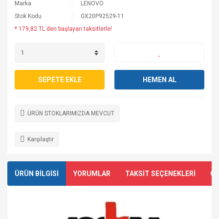
Marka
LENOVO
Stok Kodu
GX20P92529-11
* 179,82 TL den başlayan taksitlerle!
SEPETE EKLE
HEMEN AL
ÜRÜN STOKLARIMIZDA MEVCUT
Karşılaştır
ÜRÜN BİLGİSİ
YORUMLAR
TAKSİT SEÇENEKLERİ
ÖN