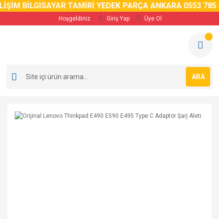
İM BİLGİSAYAR TAMİRİ YEDEK PARÇA ANKARA 0553 785 02 
Hoşgeldiniz
Giriş Yap
Üye Ol
ARA