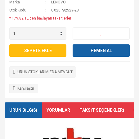
Marka
LENOVO
Stok Kodu
GX20P92529-28
* 179,82 TL den başlayan taksitlerle!
SEPETE EKLE
HEMEN AL
ÜRÜN STOKLARIMIZDA MEVCUT
Karşılaştır
ÜRÜN BİLGİSİ
YORUMLAR
TAKSİT SEÇENEKLERİ
ÖN