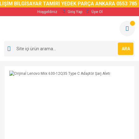
İM BİLGİSAYAR TAMİRİ YEDEK PARÇA ANKARA 0553 785 02 
Hoşgeldiniz
Giriş Yap
Üye Ol
ARA