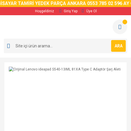
AYAR TAMİRİ YEDEK PARÇA ANKARA 0553 785 02 59
6 AY GA
Hoşgeldiniz
Giriş Yap
Üye Ol
ARA