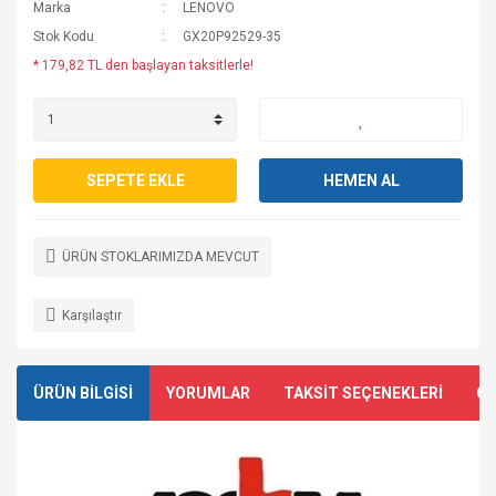
Marka
LENOVO
Stok Kodu
GX20P92529-35
* 179,82 TL den başlayan taksitlerle!
SEPETE EKLE
HEMEN AL
ÜRÜN STOKLARIMIZDA MEVCUT
Karşılaştır
ÜRÜN BİLGİSİ
YORUMLAR
TAKSİT SEÇENEKLERİ
ÖN