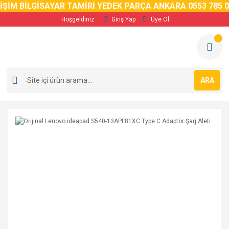
İM BİLGİSAYAR TAMİRİ YEDEK PARÇA ANKARA 0553 785 02 5
Hoşgeldiniz
Giriş Yap
Üye Ol
ARA