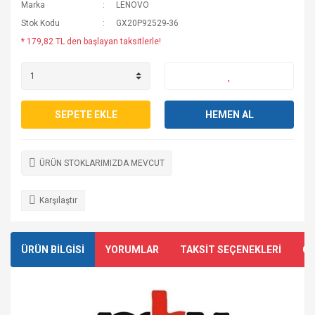
Marka
LENOVO
Stok Kodu
GX20P92529-36
* 179,82 TL den başlayan taksitlerle!
SEPETE EKLE
HEMEN AL
ÜRÜN STOKLARIMIZDA MEVCUT
Karşılaştır
ÜRÜN BİLGİSİ
YORUMLAR
TAKSİT SEÇENEKLERİ
ÖN