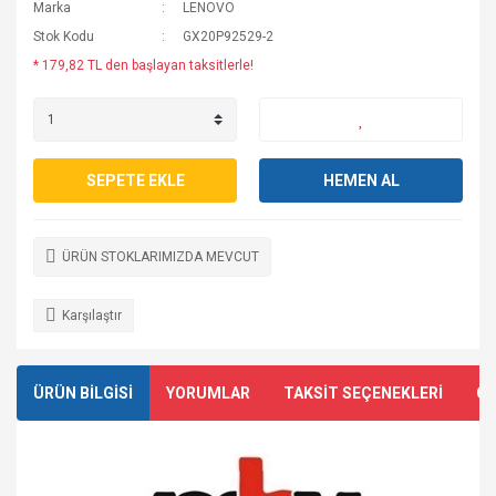
Marka
LENOVO
Stok Kodu
GX20P92529-2
* 179,82 TL den başlayan taksitlerle!
SEPETE EKLE
HEMEN AL
ÜRÜN STOKLARIMIZDA MEVCUT
Karşılaştır
ÜRÜN BİLGİSİ
YORUMLAR
TAKSİT SEÇENEKLERİ
ÖN