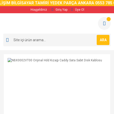
İM BİLGİSAYAR TAMİRİ YEDEK PARÇA ANKARA 0553 785 02 
Hoşgeldiniz
Giriş Yap
Üye Ol
ARA