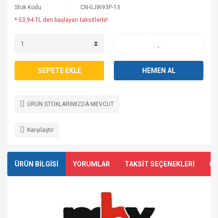
Stok Kodu
CN-0JW93P-13
* 53,94 TL den başlayan taksitlerle!
SEPETE EKLE
HEMEN AL
ÜRÜN STOKLARIMIZDA MEVCUT
Karşılaştır
ÜRÜN BİLGİSİ
YORUMLAR
TAKSİT SEÇENEKLERİ
ÖN