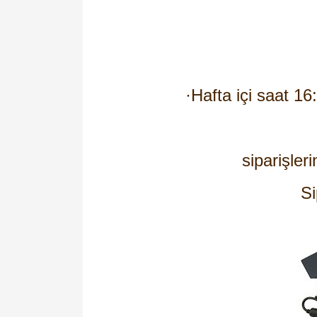
·
Hafta içi saat 16
siparişleri
Si