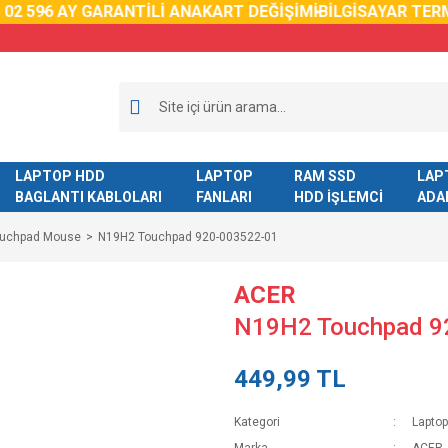
2 59
6 AY GARANTİLİ ANAKART DEĞİŞİMİ
BİLGİSAYAR TERM
LAPTOP HDD
LAPTOP
RAM SSD
LAP
BAGLANTI KABLOLARI
FANLARI
HDD İŞLEMCİ
ADA
ouchpad Mouse
N19H2 Touchpad 920-003522-01
ACER
N19H2 Touchpad 9
449,99 TL
Kategori
Lapto