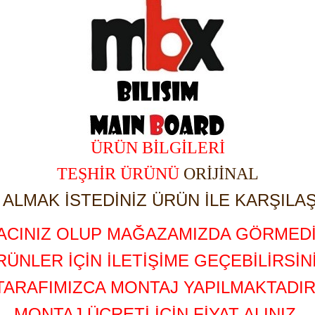
ÜRÜN BİLGİLERİ
TEŞHİR ÜRÜNÜ
ORİJİNAL
ALMAK İSTEDİNİZ ÜRÜN İLE KARŞILAŞ
YACINIZ OLUP MAĞAZAMIZDA GÖRMEDİ
RÜNLER İÇİN İLETİŞİME GEÇEBİLİRSİNİ
TARAFIMIZCA MONTAJ YAPILMAKTADIR
MONTAJ ÜCRETİ İÇİN FİYAT ALINIZ.