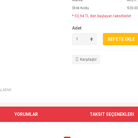
Marka
ACER
Stok Kodu
920-0
* 53,94 TL den başlayan taksitlerle!
Adet
SEPETE EKLE
Karşılaştır
ALARMI
YORUMLAR
TAKSİT SEÇENEKLERİ