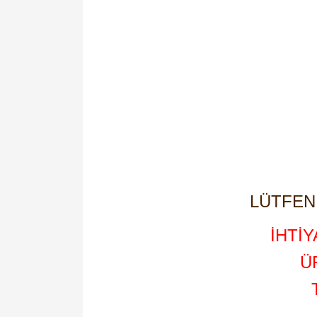
LÜTFEN 
İHTİ
Ü