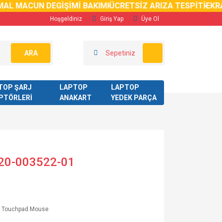
AL MACUN DEGİŞİMİ BAKIMI
ÜCRETSİZ ARIZA TESPİTİ
EKRAN
Hoşgeldiniz
Giriş Yap
Üye Ol
ARA
Sepetiniz
TOP ŞARJ
LAPTOP
LAPTOP
PTÖRLERİ
ANAKART
YEDEK PARÇA
20-003522-01
p Touchpad Mouse