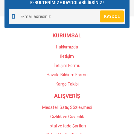
E-BÜLTENİMİZE KAYDOLABİLİRSİNİZ!
Yorum Yaz
Ürün resmi kalitesiz, bozuk veya görüntülenemiyor.
KAYDOL
Ürün açıklamasında eksik bilgiler bulunuyor.
Ürün bilgilerinde hatalar bulunuyor.
KURUMSAL
Ürün fiyatı diğer sitelerden daha pahalı.
Bu ürüne benzer farklı alternatifler olmalı.
Hakkımızda
İletişim
İletişim Formu
Havale Bildirim Formu
Gönder
Kargo Takibi
ALIŞVERİŞ
Mesafeli Satış Sözleşmesi
Gizlilik ve Güvenlik
İptal ve İade Şartları