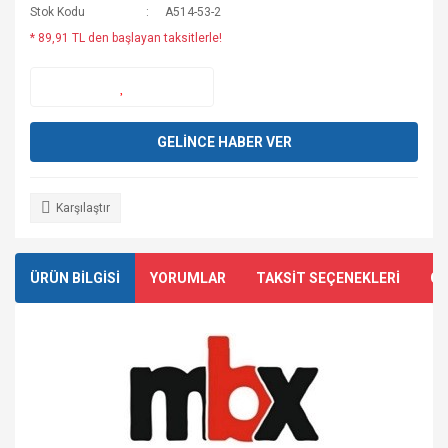
Stok Kodu
A514-53-2
* 89,91 TL den başlayan taksitlerle!
GELİNCE HABER VER
Karşılaştır
ÜRÜN BİLGİSİ
YORUMLAR
TAKSİT SEÇENEKLERİ
ÖN