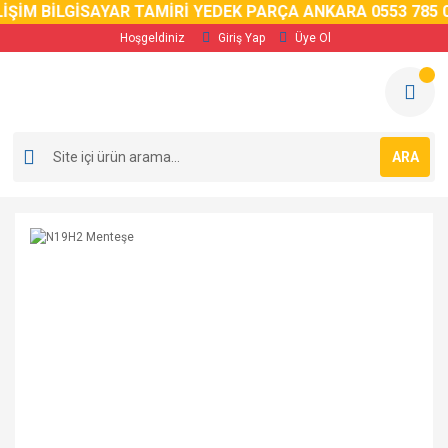
İM BİLGİSAYAR TAMİRİ YEDEK PARÇA ANKARA 0553 785 02 
Hoşgeldiniz
Giriş Yap
Üye Ol
ARA