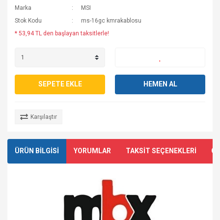
Marka
MSI
Stok Kodu
ms-16gc kmrakablosu
* 53,94 TL den başlayan taksitlerle!
SEPETE EKLE
HEMEN AL
Karşılaştır
ÜRÜN BİLGİSİ
YORUMLAR
TAKSİT SEÇENEKLERİ
ÖN