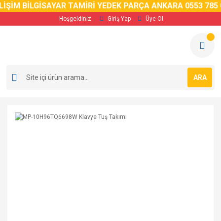
İM BİLGİSAYAR TAMİRİ YEDEK PARÇA ANKARA 0553 785 02 
Hoşgeldiniz
Giriş Yap
Üye Ol
ARA