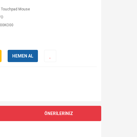
p Touchpad Mouse
VO
B00KO00
HEMEN AL
ÖNERİLERİNİZ