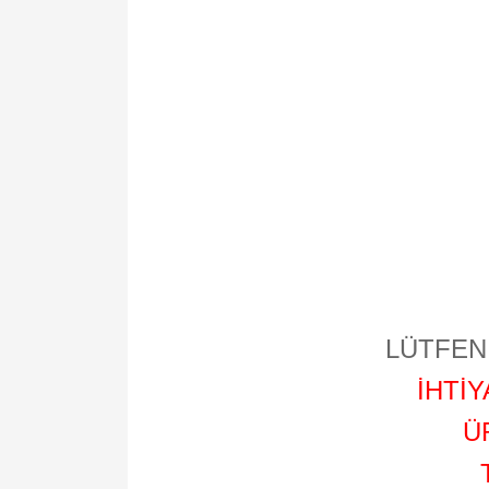
LÜTFEN 
İHTİ
Ü