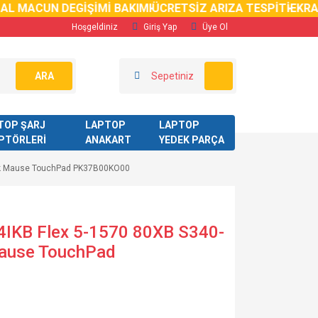
MACUN DEGİŞİMİ BAKIMI
ÜCRETSİZ ARIZA TESPİTİ
EKRAN KL
Hoşgeldiniz
Giriş Yap
Üye Ol
ARA
Sepetiniz
TOP ŞARJ
LAPTOP
LAPTOP
PTÖRLERİ
ANAKART
YEDEK PARÇA
ook Mause TouchPad PK37B00KO00
4IKB Flex 5-1570 80XB S340-
ause TouchPad