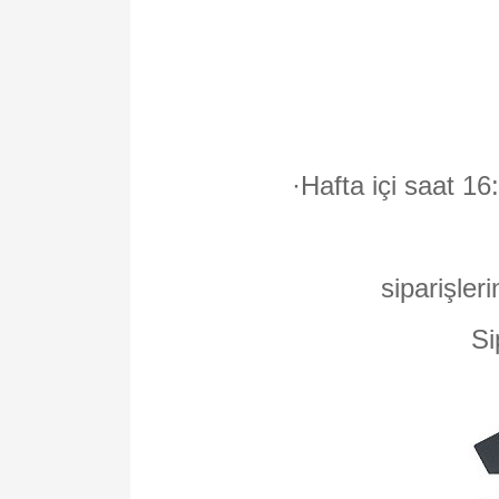
·
Hafta içi saat 16
siparişleri
Si