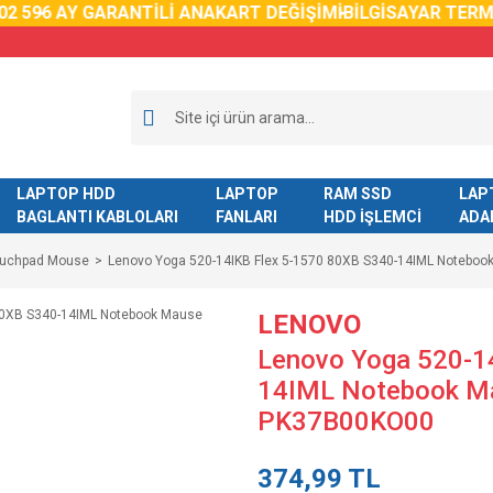
9
6 AY GARANTİLİ ANAKART DEĞİŞİMİ
BİLGİSAYAR TERMAL 
LAPTOP HDD
LAPTOP
RAM SSD
LAP
BAGLANTI KABLOLARI
FANLARI
HDD İŞLEMCİ
ADA
ouchpad Mouse
Lenovo Yoga 520-14IKB Flex 5-1570 80XB S340-14IML Noteb
LENOVO
Lenovo Yoga 520-1
14IML Notebook M
PK37B00KO00
374,99 TL