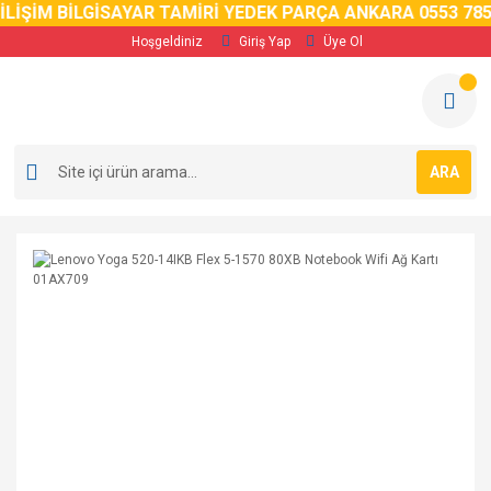
LİŞİM BİLGİSAYAR TAMİRİ YEDEK PARÇA ANKARA 0553 785 
Hoşgeldiniz
Giriş Yap
Üye Ol
ARA