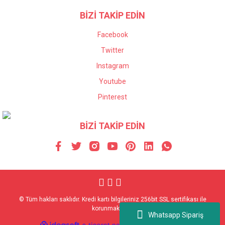
BİZİ TAKİP EDİN
Facebook
Twitter
Instagram
Youtube
Pinterest
BİZİ TAKİP EDİN
© Tüm hakları saklıdır. Kredi kartı bilgileriniz 256bit SSL sertifikası ile
korunmaktadır.
Whatsapp Sipariş