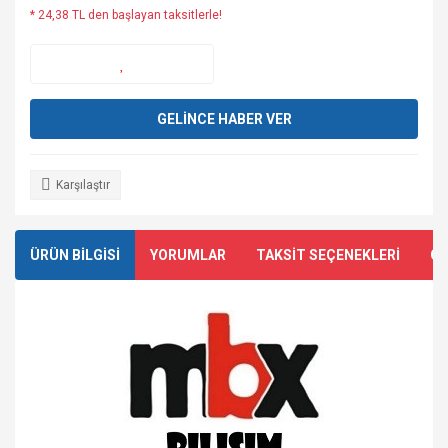
* 24,38 TL den başlayan taksitlerle!
GELİNCE HABER VER
Karşılaştır
ÜRÜN BİLGİSİ
YORUMLAR
TAKSİT SEÇENEKLERİ
ÖN