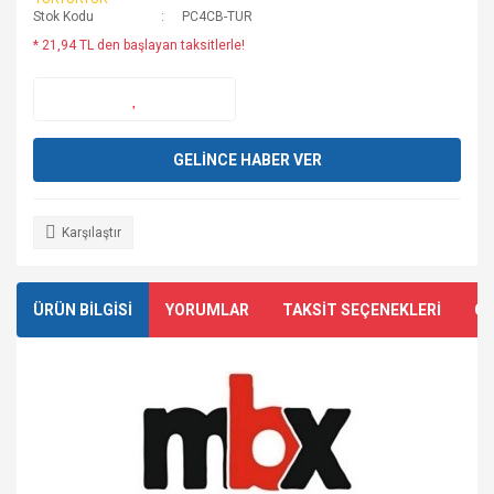
Stok Kodu
PC4CB-TUR
* 21,94 TL den başlayan taksitlerle!
GELİNCE HABER VER
Karşılaştır
ÜRÜN BİLGİSİ
YORUMLAR
TAKSİT SEÇENEKLERİ
ÖN