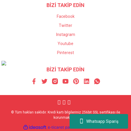
BİZİ TAKİP EDİN
Facebook
Twitter
Instagram
Youtube
Pinterest
BİZİ TAKİP EDİN
© Tüm hakları saklıdır. Kredi kartı bilgileriniz 256bit SSL sertifikası ile
korunmaktadır.
Whatsapp Sipariş
ile
ideasoft
e-