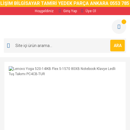
LİŞİM BİLGİSAYAR TAMİRİ YEDEK PARÇA ANKARA 0553 785 
Hoşgeldiniz
Giriş Yap
Üye Ol
ARA