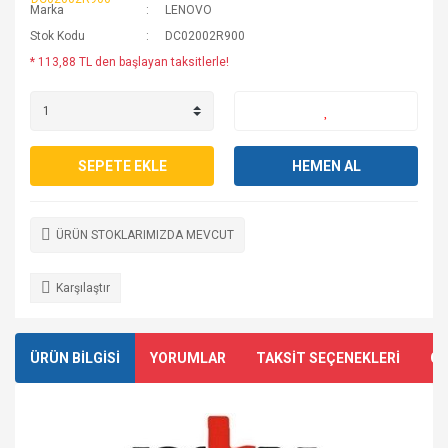
Marka
LENOVO
Stok Kodu
DC02002R900
* 113,88 TL den başlayan taksitlerle!
SEPETE EKLE
HEMEN AL
ÜRÜN STOKLARIMIZDA MEVCUT
Karşılaştır
ÜRÜN BİLGİSİ
YORUMLAR
TAKSİT SEÇENEKLERİ
ÖN