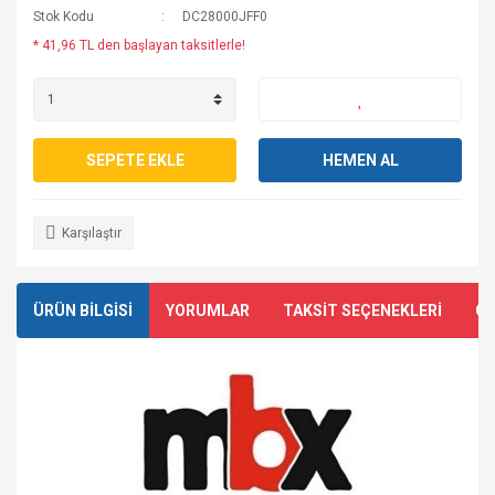
Stok Kodu
DC28000JFF0
* 41,96 TL den başlayan taksitlerle!
SEPETE EKLE
HEMEN AL
Karşılaştır
ÜRÜN BİLGİSİ
YORUMLAR
TAKSİT SEÇENEKLERİ
ÖN