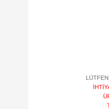
LÜTFEN 
İHTİ
Ü