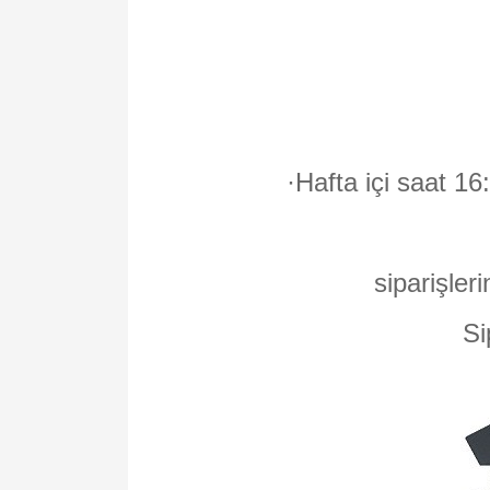
·
Hafta içi saat 16
siparişleri
Si