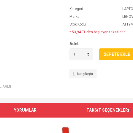
Kategori
LAPTO
Marka
LENO
Stok Kodu
AT1Y
* 53,94 TL den başlayan taksitlerle!
Adet
SEPETE EKLE
Karşılaştır
ALARMI
YORUMLAR
TAKSİT SEÇENEKLERİ