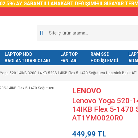
2 59
6 AY GARANTİLİ ANAKART DEĞİŞİMİ
BİLGİSAYAR TERMA
LAPTOP HDD
LAPTOP
RAM SSD
LAP
BAGLANTI KABLOLARI
FANLARI
HDD İŞLEMCİ
ADA
Yoga 520-14IKB 320S-14IKB 520S-14IKB Flex 5-1470 Soğutucu Heatsink Bakır A
LENOVO
Lenovo Yoga 520-1
14IKB Flex 5-1470 
AT1YM0020R0
449,99 TL