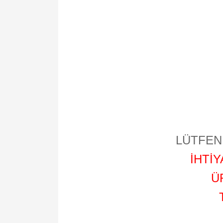
LÜTFEN 
İHTİ
Ü