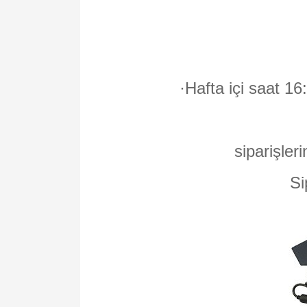
·
Hafta içi saat 16
siparişleri
Si