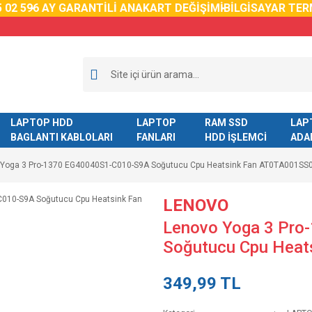
2 59
6 AY GARANTİLİ ANAKART DEĞİŞİMİ
BİLGİSAYAR TERM
LAPTOP HDD
LAPTOP
RAM SSD
LAP
BAGLANTI KABLOLARI
FANLARI
HDD İŞLEMCİ
ADA
 Yoga 3 Pro-1370 EG40040S1-C010-S9A Soğutucu Cpu Heatsink Fan AT0TA001SS
LENOVO
Lenovo Yoga 3 Pr
Soğutucu Cpu Hea
349,99 TL