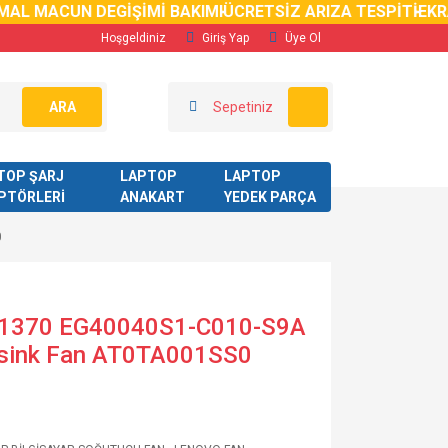
AL MACUN DEGİŞİMİ BAKIMI
ÜCRETSİZ ARIZA TESPİTİ
EKRA
Hoşgeldiniz
Giriş Yap
Üye Ol
ARA
Sepetiniz
TOP ŞARJ
LAPTOP
LAPTOP
PTÖRLERİ
ANAKART
YEDEK PARÇA
0
o-1370 EG40040S1-C010-S9A
tsink Fan AT0TA001SS0