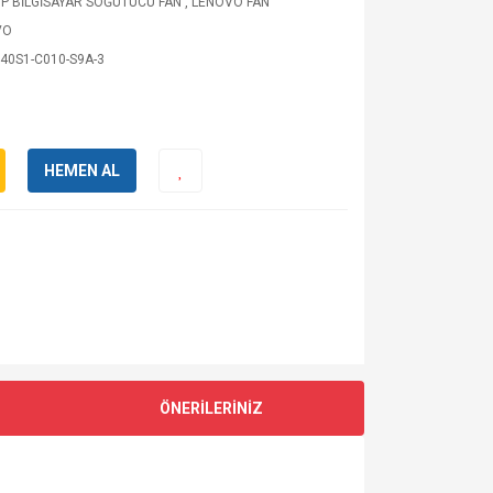
P BİLGİSAYAR SOĞUTUCU FAN
,
LENOVO FAN
VO
40S1-C010-S9A-3
HEMEN AL
ÖNERİLERİNİZ