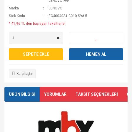
LENOVO FAN
Marka
LENOVO
Stok Kodu
EG40040S1-C010-S9A-5
* 41,96 TL den başlayan taksitlerle!
SEPETE EKLE
HEMEN AL
Karşılaştır
ÜRÜN BİLGİSİ
YORUMLAR
TAKSİT SEÇENEKLERİ
ÖN