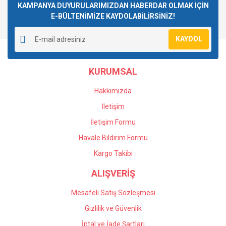
Görüş ve önerileriniz için teşekkür ederiz.
KAMPANYA DUYURULARIMIZDAN HABERDAR OLMAK İÇİN
E-BÜLTENİMİZE KAYDOLABİLİRSİNİZ!
Yorum Yaz
Ürün resmi kalitesiz, bozuk veya görüntülenemiyor.
KAYDOL
Ürün açıklamasında eksik bilgiler bulunuyor.
Ürün bilgilerinde hatalar bulunuyor.
KURUMSAL
Ürün fiyatı diğer sitelerden daha pahalı.
Bu ürüne benzer farklı alternatifler olmalı.
Hakkımızda
İletişim
İletişim Formu
Havale Bildirim Formu
Gönder
Kargo Takibi
ALIŞVERİŞ
Mesafeli Satış Sözleşmesi
Gizlilik ve Güvenlik
İptal ve İade Şartları