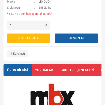
Marka
LENOVO
Stok Kodu
E580MTŞ
* 53,94 TL den başlayan taksitlerle!
SEPETE EKLE
HEMEN AL
Karşılaştır
ÜRÜN BİLGİSİ
YORUMLAR
TAKSİT SEÇENEKLERİ
ÖN