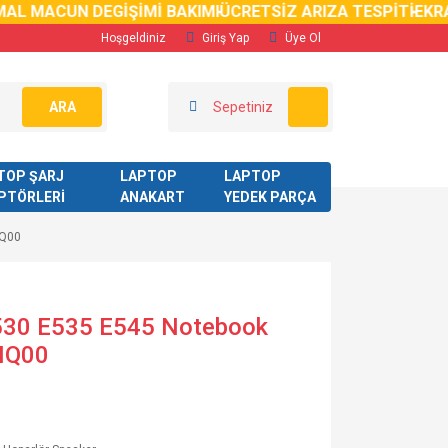
AL MACUN DEGİŞİMİ BAKIMI
ÜCRETSİZ ARIZA TESPİTİ
EKRA
Hoşgeldiniz
Giriş Yap
Üye Ol
ARA
Sepetiniz
TOP ŞARJ
LAPTOP
LAPTOP
PTÖRLERİ
ANAKART
YEDEK PARÇA
HQ00
530 E535 E545 Notebook
HQ00