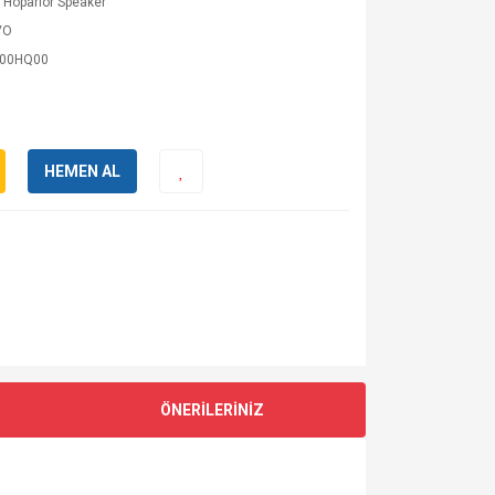
 Hoparlör Speaker
VO
000HQ00
HEMEN AL
ÖNERİLERİNİZ