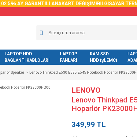
02 59
6 AY GARANTİLİ ANAKART DEĞİŞİMİ
BİLGİSAYAR TERM
LAPTOP HDD
LAPTOP
RAM SSD
LAP
BAGLANTI KABLOLARI
FANLARI
HDD İŞLEMCİ
ADA
parlör Speaker
Lenovo Thinkpad E530 E535 E545 Notebook Hoparlör PK23000
LENOVO
Lenovo Thinkpad E
Hoparlör PK23000
349,99 TL