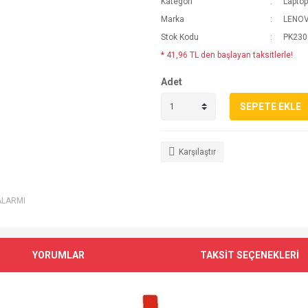
Kategori
Laptop
Marka
LENO
Stok Kodu
PK23
* 41,96 TL den başlayan taksitlerle!
Adet
SEPETE EKLE
Karşılaştır
ALARMI
YORUMLAR
TAKSİT SEÇENEKLERİ